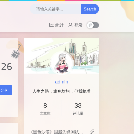
Search
统计
登录
/26
admin
分享
人生之路，难免坎坷，但我执着
8
33
文章数
评论量
《黑色沙漠》国服先锋测试定档7月23日！