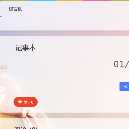
本
留言板
记事本
01
去提交
赞 · 0