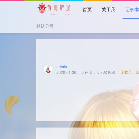
首页
关于我
记事
默认分类
admin
0 评论
6,782 阅读
未收录，
2020-01-26
/
/
/