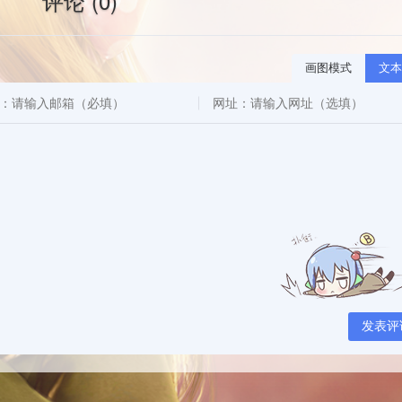
评论 (0)
画图模式
文本
发表评