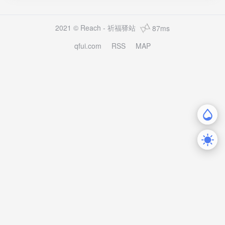
先下载我近期上传的客户端，然后进行手动下载补丁更新（如
果能够直连更新下载的可以忽略）。1. 官方下载器下载（需要
游戏加速器）[btn href="https://dn.blackdesert.com.tw/Upload
2021 © Reach -
祈福驿站
87ms
Data/installer/BlackDesert_Installer_TW.exe" type="default"]
qfui.com
RSS
MAP
官方下载器点击下载[/btn]a.适用于移动、联通用户下载，电信
就别折腾了。ps:移动、联通用户可能也没法直接下载，地区限
制看运气。b.游戏加速器下载，即使移动、联通用户能够直...