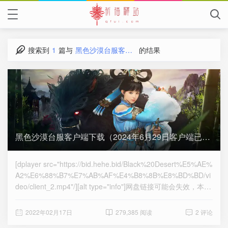
搜索到
1
篇与
黑色沙漠台服客户端下载
的结果
黑色沙漠台服客户端下载（2024年6月29日客户端已上传）
[dplayer src="https://bid.hehe.bid/Black%20Desert%E5%AE%
A2%E6%88%B7%E7%AB%AF%E4%B8%8B%E8%BD%BD/vi
deo/client_2.mp4"/][alt type="info"]网盘链接可能会失效，本链
接用于黑色沙漠台服客户端长期更新，请收藏https://qfui.com[/
alt]一、游戏客户端下载我需要自己更新后再打包上传，由于上
2022年02月17日
279,385 阅读
2 评论
传速率的限制没法做到每个星期都更新整个客户端。建议大家